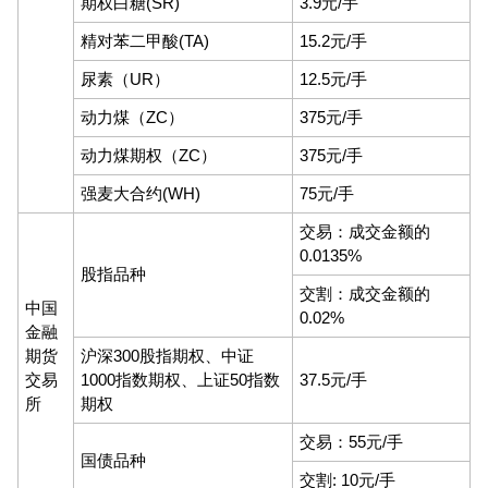
期权白糖(SR)
3.9元/手
精对苯二甲酸(TA)
15.2元/手
尿素（UR）
12.5元/手
动力煤（ZC）
375元/手
动力煤期权（ZC）
375元/手
强麦大合约(WH)
75元/手
交易：成交金额的
0.0135%
股指品种
交割：成交金额的
中国
0.02%
金融
期货
沪深300股指期权、中证
交易
1000指数期权、上证50指数
37.5元/手
所
期权
交易：55元/手
国债品种
交割: 10元/手