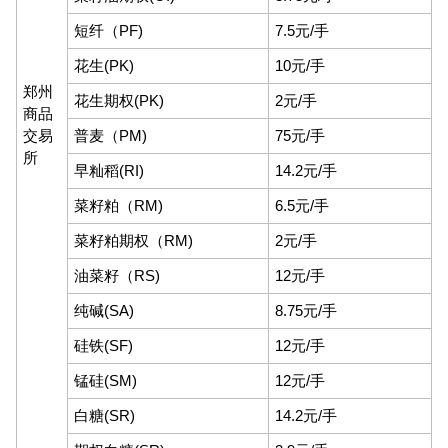
短纤（PF)
7.5元/手
花生(PK)
10元/手
郑州
花生期权(PK)
2元/手
商品
交易
普麦（PM)
75元/手
所
早籼稻(RI)
14.2元/手
菜籽粕（RM)
6.5元/手
菜籽粕期权（RM)
2元/手
油菜籽（RS)
12元/手
纯碱(SA)
8.75元/手
硅铁(SF)
12元/手
锰硅(SM)
12元/手
白糖(SR)
14.2元/手